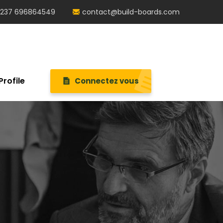
237 696864549
contact@build-boards.com
Profile
Connectez vous