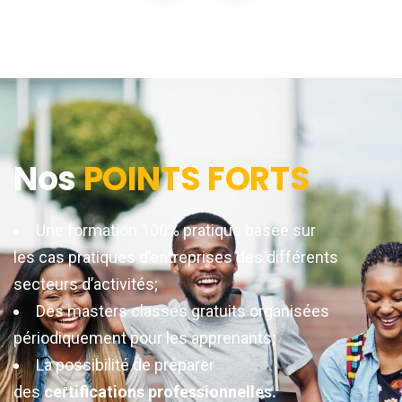
Nos
POINTS FORTS
Une formation 100% pratique basée sur
les cas pratiques d’entreprises des différents
secteurs d’activités;
Des masters classes gratuits organisées
périodiquement pour les apprenants;
La possibilité de préparer
des
certifications professionnelles.