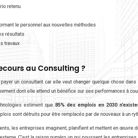
rio retenu
ormant le personnel aux nouvelles méthodes
es résultats
s travaux
recours au Consulting ?
 payer un consultant car elle veut changer quelque chose dans s
issement dont elle attend un bénéfice sur ses performances à cou
Technologies estiment que
85% des emplois en 2030 n’existe
mplois sont détruits pour être remplacés par de nouveaux à un r
ents, les entreprises imaginent, planifient et mettent en œuvre d
e externe. C’est la raison numéro un qui poussent les entreprises 