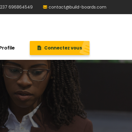
237 696864549
contact@build-boards.com
Profile
Connectez vous