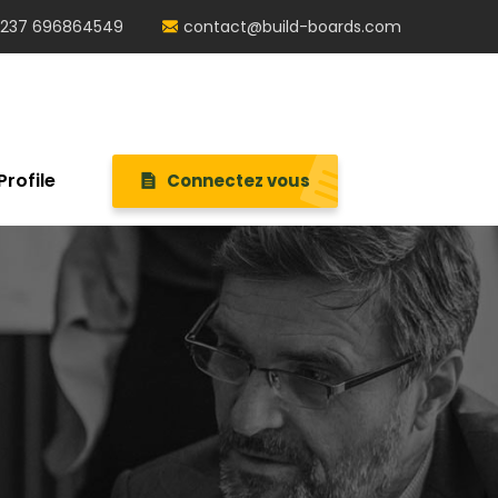
237 696864549
contact@build-boards.com
Profile
Connectez vous